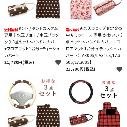
タント / タントカスタム
★楽天ショップ限定発売
専用 《 水玉チョコ / 水玉ブラッ
中★ミライース 専用 かわいい 3
ク 》 3点セット<ハンドルカバー
点 セット < ハンドルカバー + フ
+フロアマット1台分+ティッシュ
ロアマット1台分 + ティッシュカ
カバー>
バー >【LA300S/LA310S/LA3
favorite
21,780円(税込)
50S/LA360S】
favorite
21,780円(税込)