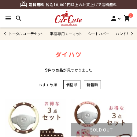
card_giftcard
送料無料
税込10,000円以上のお買上げで送料無料
0
menu
search
person
shopping_cart
トータルコーデセット
車種専用カーマット
シートカバー
ハンドルカ
ダイハツ
9
件の商品が見つかりました
おすすめ順
価格順
新着順
SOLD OUT