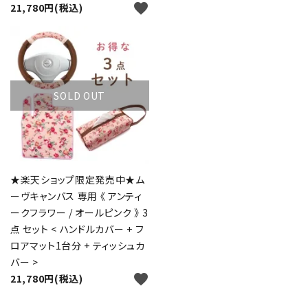
favorite
21,780円(税込)
SOLD OUT
★楽天ショップ限定発売中★ム
ーヴキャンバス 専用 《 アンティ
ークフラワー / オールピンク 》 3
点 セット < ハンドルカバー + フ
ロアマット1台分 + ティッシュカ
バー >
favorite
21,780円(税込)