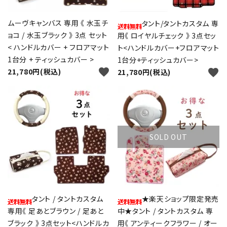
ムーヴキャンバス 専用 《 水玉チ
タント/タントカスタム 専
ョコ / 水玉ブラック 》 3点 セット
用《 ロイヤルチェック 》 3点セッ
< ハンドルカバー + フロアマット
ト<ハンドルカバー+フロアマット
1台分 + ティッシュカバー >
1台分+ティッシュカバー>
favorite
favorite
21,780円(税込)
21,780円(税込)
SOLD OUT
タント / タントカスタム
★楽天ショップ限定発売
専用《 足あとブラウン / 足あと
中★タント / タントカスタム 専
ブラック 》 3点セット<ハンドルカ
用《 アンティークフラワー / オー