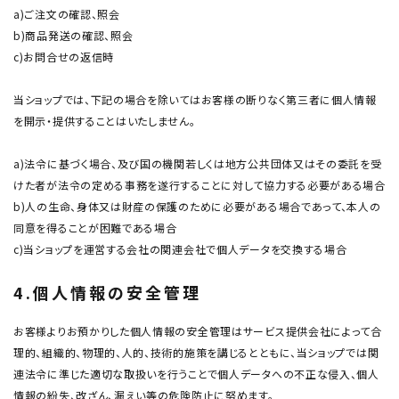
a)ご注文の確認、照会
b)商品発送の確認、照会
c)お問合せの返信時
当ショップでは、下記の場合を除いてはお客様の断りなく第三者に個人情報
を開示・提供することはいたしません。
a)法令に基づく場合、及び国の機関若しくは地方公共団体又はその委託を受
けた者が法令の定める事務を遂行することに対して協力する必要がある場合
b)人の生命、身体又は財産の保護のために必要がある場合であって、本人の
同意を得ることが困難である場合
c)当ショップを運営する会社の関連会社で個人データを交換する場合
4.個人情報の安全管理
お客様よりお預かりした個人情報の安全管理はサービス提供会社によって合
理的、組織的、物理的、人的、技術的施策を講じるとともに、当ショップでは関
連法令に準じた適切な取扱いを行うことで個人データへの不正な侵入、個人
情報の紛失、改ざん、漏えい等の危険防止に努めます。