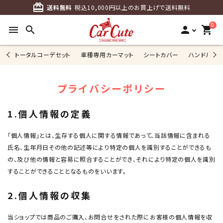
card_giftcard
送料無料
税込10,000円以上のお買上げで送料無料
0
menu
search
person
shopping_cart
トータルコーデセット
車種専用カーマット
シートカバー
ハンドルカ
プライバシーポリシー
1.個人情報の定義
「個人情報」とは、生存する個人に関する情報であって、当該情報に含まれる
氏名、生年月日その他の記述等により特定の個人を識別することができるも
の、及び他の情報と容易に照合することができ、それにより特定の個人を識別
することができることとなるものをいいます。
2.個人情報の収集
当ショップでは商品のご購入、お問合せをされた際にお客様の個人情報を収