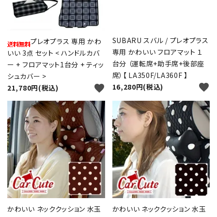
SUBARU スバル / プレオプラス
プレオプラス 専用 かわ
専用 かわいい フロアマット １
いい 3点 セット < ハンドルカバ
台分 （運転席+助手席+後部座
ー + フロアマット1台分 + ティッ
席）【 LA350F/LA360F 】
シュカバー >
favorite
16,280円(税込)
favorite
21,780円(税込)
かわいい ネッククッション 水玉
かわいい ネッククッション 水玉