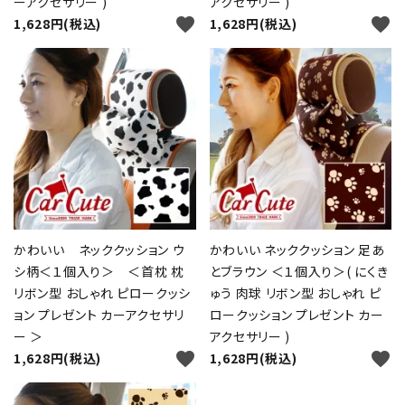
ーアクセサリー )
アクセサリー )
close
favorite
favorite
1,628円(税込)
1,628円(税込)
キーワード
カテゴリー
検索する
かわいい ネッククッション ウ
かわいい ネッククッション 足あ
シ柄＜１個入り＞ ＜首枕 枕
とブラウン ＜１個入り＞( にくき
リボン型 おしゃれ ピロークッシ
ゅう 肉球 リボン型 おしゃれ ピ
ョン プレゼント カーアクセサリ
ロークッション プレゼント カー
ー ＞
アクセサリー )
favorite
favorite
1,628円(税込)
1,628円(税込)