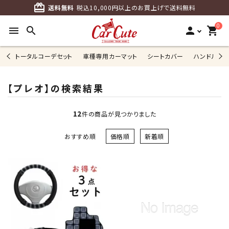
card_giftcard
送料無料
税込10,000円以上のお買上げで送料無料
0
menu
search
person
shopping_cart
トータルコーデセット
車種専用カーマット
シートカバー
ハンドルカ
【プレオ】の検索結果
12
件の商品が見つかりました
おすすめ順
価格順
新着順