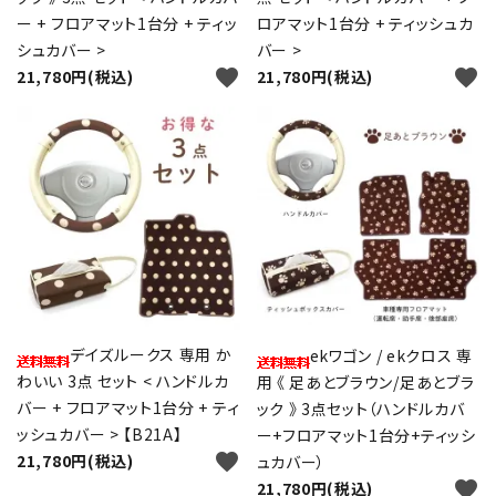
ー + フロアマット1台分 + ティッ
ロアマット1台分 + ティッシュカ
シュカバー >
バー >
favorite
favorite
21,780円(税込)
21,780円(税込)
デイズルークス 専用 か
ekワゴン / ekクロス 専
わいい 3点 セット < ハンドルカ
用 《 足あとブラウン/足あとブラ
バー + フロアマット1台分 + ティ
ック 》 3点セット（ハンドルカバ
ッシュカバー > 【B21A】
ー+フロアマット1台分+ティッシ
favorite
21,780円(税込)
ュカバー）
favorite
21,780円(税込)