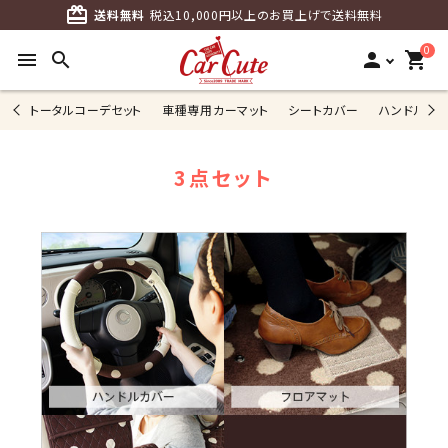
card_giftcard
送料無料
税込10,000円以上のお買上げで送料無料
0
menu
search
person
shopping_cart
トータルコーデセット
車種専用カーマット
シートカバー
ハンドルカ
3点セット