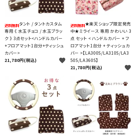
タント / タントカスタム
★楽天ショップ限定発売
専用 《 水玉チョコ / 水玉ブラッ
中★ミライース 専用 かわいい 3
ク 》 3点セット<ハンドルカバー
点 セット < ハンドルカバー + フ
+フロアマット1台分+ティッシュ
ロアマット1台分 + ティッシュカ
カバー>
バー >【LA300S/LA310S/LA3
favorite
21,780円(税込)
50S/LA360S】
favorite
21,780円(税込)