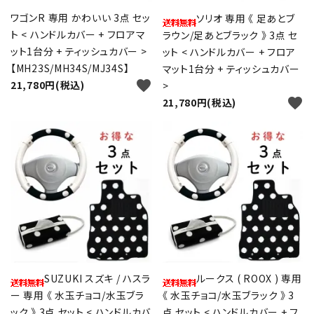
ワゴンR 専用 かわいい 3点 セッ
ソリオ 専用 《 足あとブ
ト < ハンドルカバー + フロアマ
ラウン/足あとブラック 》 3点 セ
ット1台分 + ティッシュカバー >
ット < ハンドルカバー + フロア
【MH23S/MH34S/MJ34S】
マット1台分 + ティッシュカバー
favorite
21,780円(税込)
>
close
favorite
21,780円(税込)
キーワード
カテゴリー
検索する
SUZUKI スズキ / ハスラ
ルークス ( ROOX ) 専用
ー 専用 《 水玉チョコ/水玉ブラ
《 水玉チョコ/水玉ブラック 》 3
ック 》 3点 セット < ハンドルカバ
点 セット < ハンドルカバー + フ