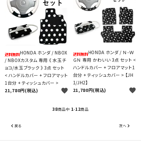
HONDA ホンダ / Ｎ-Ｗ
HONDA ホンダ / NBOX
ＧＮ 専用 かわいい 3点 セット <
/ NBOXカスタム 専用 《 水玉チ
ハンドルカバー + フロアマット1
ョコ/水玉ブラック 》 3点 セット
台分 + ティッシュカバー > 【JH
< ハンドルカバー + フロアマット
1/JH2】
1台分 + ティッシュカバー >
favorite
favorite
21,780円(税込)
21,780円(税込)
38
1
12
商品中
-
商品
戻る
次へ