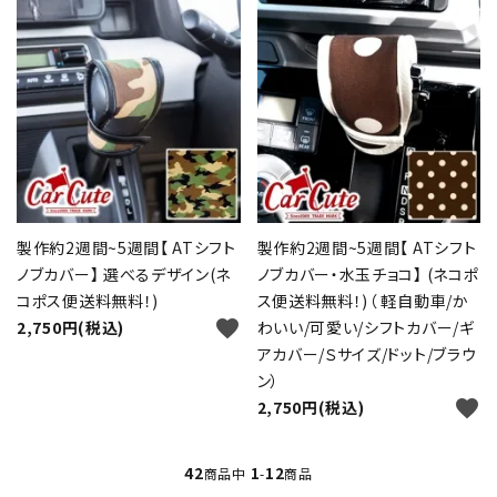
製作約2週間~5週間【 ATシフト
製作約2週間~5週間【 ATシフト
ノブカバー】 選べるデザイン(ネ
ノブカバー・水玉チョコ】 (ネコポ
コポス便送料無料！)
ス便送料無料！)（ 軽自動車/か
favorite
2,750円(税込)
わいい/可愛い/シフトカバー/ギ
アカバー/Ｓサイズ/ドット/ブラウ
ン）
favorite
2,750円(税込)
42
1
12
商品中
-
商品