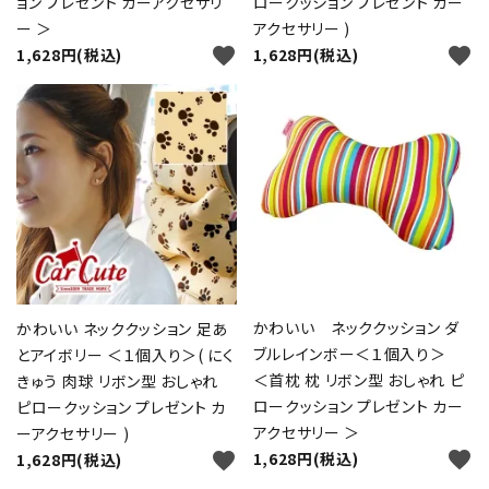
ョン プレゼント カーアクセサリ
ロークッション プレゼント カー
ー ＞
アクセサリー )
favorite
favorite
1,628円(税込)
1,628円(税込)
カテゴリー
検索する
かわいい ネッククッション ダ
かわいい ネッククッション 足あ
ブルレインボー＜１個入り＞
とアイボリー ＜１個入り＞( にく
＜首枕 枕 リボン型 おしゃれ ピ
きゅう 肉球 リボン型 おしゃれ
ロークッション プレゼント カー
ピロークッション プレゼント カ
アクセサリー ＞
ーアクセサリー )
favorite
favorite
1,628円(税込)
1,628円(税込)