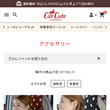
card_giftcard
送料無料
税込10,000円以上のお買上げで送料無料
0
menu
search
person
shopping_cart
トータルコーデセット
車種専用カーマット
シートカバー
ハンドルカ
アクセサリー
さらにジャンルを絞り込む
42
件の商品が見つかりました
おすすめ順
価格順
新着順