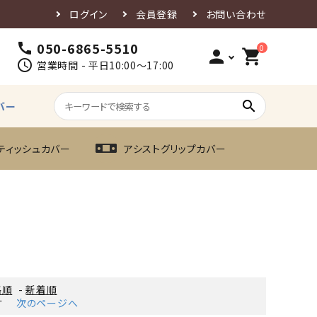
ログイン
会員登録
お問い合わせ
050-6865-5510
call
0
person
shopping_cart
schedule
営業時間 - 平日10:00～17:00
search
バー
ティッシュカバー
アシストグリップカバー
格順
-
新着順
す
次のページへ