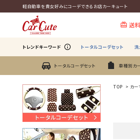
軽自動車を貴女好みにコーデできるお店カーキュート
送
card_giftcard
info_outline
トレンドキーワード
トータルコーデセット
洗
トータルコーデセット
車種別カ
TOP
>
カー