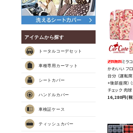
アイテムから探す
トータルコーデセット
ミラコ
車種専用カーマット
かわいい フロ
台分 （運転
シートカバー
+後部座席）（
チェック 肉球
ハンドルカバー
16,280円(
車検証ケース
ティッシュカバー