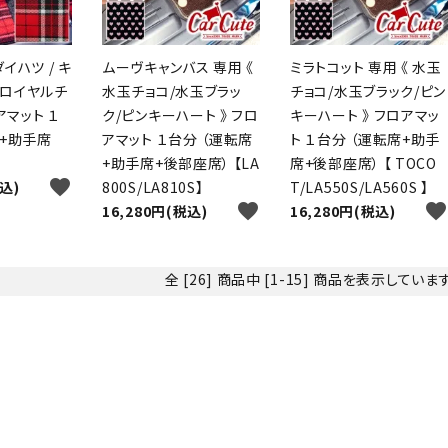
ダイハツ / キ
ムーヴキャンバス 専用 《
ミラトコット 専用 《 水玉
《 ロイヤルチ
水玉チョコ/水玉ブラッ
チョコ/水玉ブラック/ピン
アマット １
ク/ピンキーハート 》 フロ
キーハート 》 フロアマッ
席+助手席
アマット １台分 （運転席
ト １台分 （運転席+助手
+助手席+後部座席） 【LA
席+後部座席） 【 TOCO
favorite
税込)
800S/LA810S】
T/LA550S/LA560S 】
favorite
favorite
16,280円(税込)
16,280円(税込)
全 [26] 商品中 [1-15] 商品を表示していま