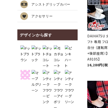
アシストグリップカバー
アクセサリー
デザインから探す
DAIHATSU 
フト 専用 フ
台分 （運転
+後部座席）【L
A910S】
16,280円(