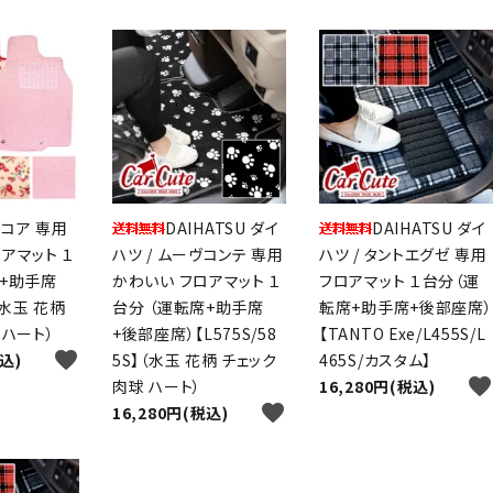
コア 専用
DAIHATSU ダイ
DAIHATSU ダイ
アマット １
ハツ / ムーヴコンテ 専用
ハツ / タントエグゼ 専用
席+助手席
かわいい フロアマット １
フロアマット １台分（運
水玉 花柄
台分 （運転席+助手席
転席+助手席+後部座席）
 ハート）
+後部座席）【L575S/58
【TANTO Exe/L455S/L
favorite
税込)
5S】（水玉 花柄 チェック
465S/カスタム】
favorite
肉球 ハート）
16,280円(税込)
favorite
16,280円(税込)