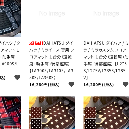
ダイハツ / タ
DAIHATSU ダイ
DAIHATSU ダイハツ / ミ
ロアマット １
ハツ / ミライース 専用 フ
ラ / ミラカスタム フロア
席+助手席
ロアマット １台分（運転
マット １台分（運転席+助
A900S/L
席+助手席+後部座席）
手席+後部座席） 【L275
【LA300S/LA310S/LA3
S/L275V/L285S/L285
favorite
税込)
50S/LA360S】
V】
favorite
favorite
16,280円(税込)
16,280円(税込)