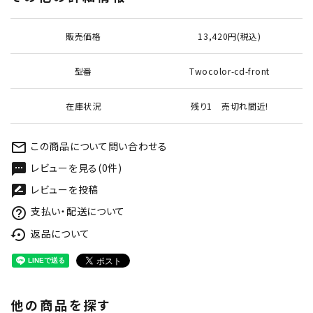
販売価格
13,420円(税込)
型番
Twocolor-cd-front
在庫状況
残り1 売切れ間近!
この商品について問い合わせる
mail_outline
レビューを見る(0件)
textsms
レビューを投稿
rate_review
支払い・配送について
help_outline
返品について
settings_backup_restore
他の商品を探す