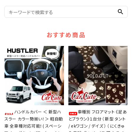
search
おすすめ商品
SOLD OUT
ハンドルカバー ＜ 新型ハ
車種別 フロアマット 《足あ
スラー カラー勢揃い！＞ 軽自動
とブラウン》１台分（ 新型 タント
車 全車種対応可能！( スペーシ
/ ekワゴン / デイズ ）（ にくきゅ