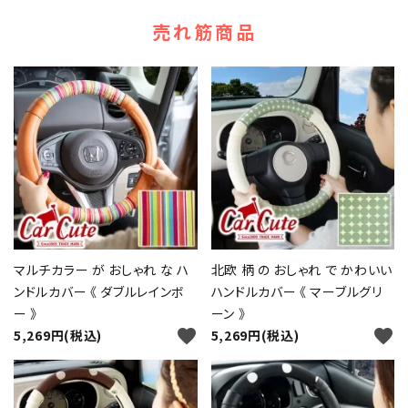
売れ筋商品
マルチカラー が おしゃれ な ハ
北欧 柄 の おしゃれ で かわいい
ンドルカバー 《 ダブルレインボ
ハンドルカバー 《 マーブルグリ
ー 》
ーン 》
favorite
favorite
5,269円(税込)
5,269円(税込)