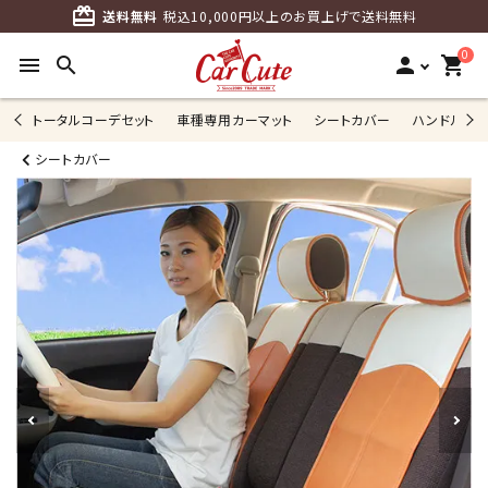
card_giftcard
送料無料
税込10,000円以上のお買上げで送料無料
0
menu
search
person
shopping_cart
トータルコーデセット
車種専用カーマット
シートカバー
ハンドルカ
シートカバー