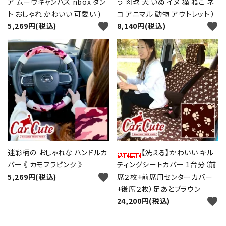
ア ムーヴキャンバス nbox タン
う 肉球 犬 いぬ イヌ 猫 ねこ ネ
ト おしゃれ かわいい 可愛い )
コ アニマル 動物 アウトレット ）
favorite
favorite
5,269円(税込)
8,140円(税込)
迷彩柄の おしゃれな ハンドルカ
【洗える】かわいい キル
バー 《 カモフラピンク 》
ティングシートカバー 1台分（前
favorite
5,269円(税込)
席２枚+前席用センターカバー
+後席２枚）足あとブラウン
favorite
24,200円(税込)