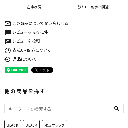
在庫状況
残り1 売切れ間近!
この商品について問い合わせる
mail_outline
レビューを見る(1件)
textsms
レビューを投稿
rate_review
支払い・配送について
help_outline
返品について
settings_backup_restore
他の商品を探す
search
BLACK
BLACK
水玉ブラック