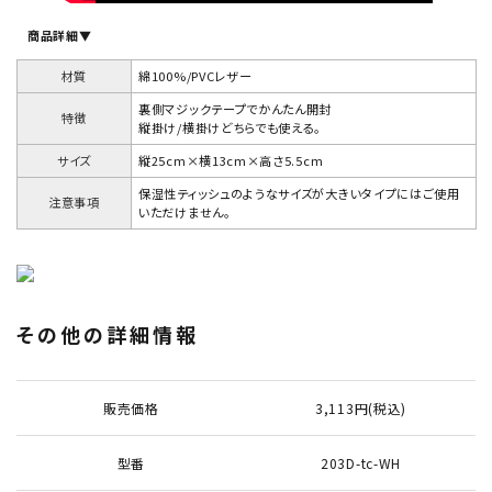
商品詳細▼
材質
綿100%/PVCレザー
裏側マジックテープでかんたん開封
特徴
縦掛け/横掛けどちらでも使える。
サイズ
縦25cm×横13cm×高さ5.5cm
保湿性ティッシュのようなサイズが大きいタイプにはご使用
注意事項
いただけません。
その他の詳細情報
販売価格
3,113円(税込)
型番
203D-tc-WH