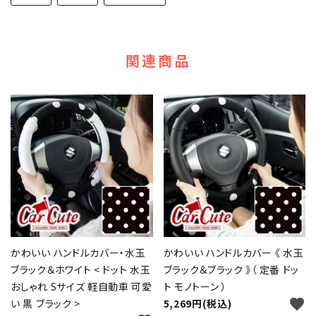
関連商品
かわいい ハンドルカバー・水玉
かわいい ハンドルカバー 《 水玉
ブラック＆ホワイト < ドット 水玉
ブラック＆ブラック 》（ 定番 ドッ
おしゃれ Sサイズ 軽自動車 可愛
ト モノトーン ）
favorite
い 黒 ブラック >
5,269円(税込)