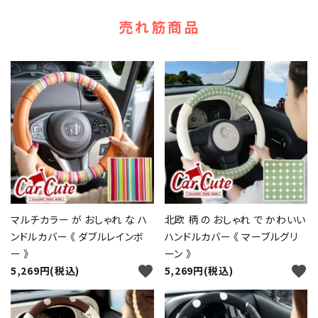
売れ筋商品
マルチカラー が おしゃれ な ハ
北欧 柄 の おしゃれ で かわいい
ンドルカバー 《 ダブルレインボ
ハンドルカバー 《 マーブルグリ
ー 》
ーン 》
favorite
favorite
5,269円(税込)
5,269円(税込)