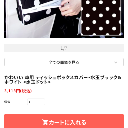
1
/
7
全ての画像を見る
かわいい 車用 ティッシュボックスカバー・水玉ブラック＆
ホワイト <水玉ドット>
3,113円(税込)
個数
カートに入れる
shopping_cart