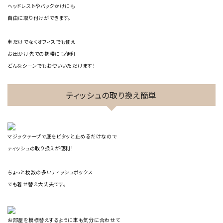
ヘッドレストやバックかけにも
自由に取り付けができます。
車だけでなくオフィスでも使え
お出かけ先での携帯にも便利
どんなシーンでもお使いいただけます！
ティッシュの取り換え簡単
マジックテープで底をピタッと止めるだけなので
ティッシュの取り換えが便利！
ちょっと枚数の多いティッシュボックス
でも着せ替え大丈夫です。
お部屋を模様替えするように車も気分に合わせて