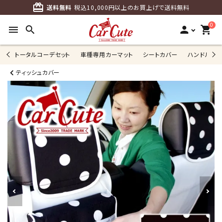
card_giftcard
送料無料
税込10,000円以上のお買上げで送料無料
0
menu
search
person
shopping_cart
トータルコーデセット
車種専用カーマット
シートカバー
ハンドルカ
ティッシュカバー