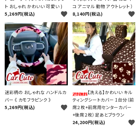
ト おしゃれ かわいい 可愛い )
コ アニマル 動物 アウトレット ）
favorite
favorite
5,269円(税込)
8,140円(税込)
迷彩柄の おしゃれな ハンドルカ
【洗える】かわいい キル
バー 《 カモフラピンク 》
ティングシートカバー 1台分（前
favorite
5,269円(税込)
席２枚+前席用センターカバー
+後席２枚）足あとブラウン
favorite
24,200円(税込)