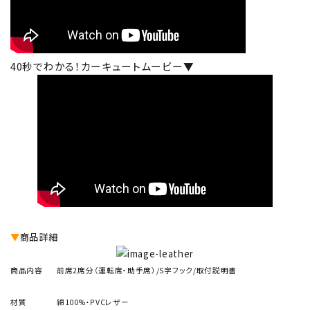
40秒でわかる！カーキュートムービー▼
▼
商品詳細
商品内容
前席2席分（運転席・助手席）/S字フック/取付説明書
材質
綿100%・PVCレザー