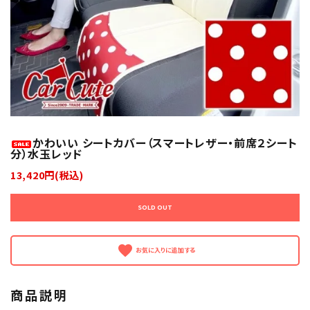
かわいい シートカバー（スマートレザー・前席２シート
分）水玉レッド
13,420円(税込)
SOLD OUT
favorite
商品説明