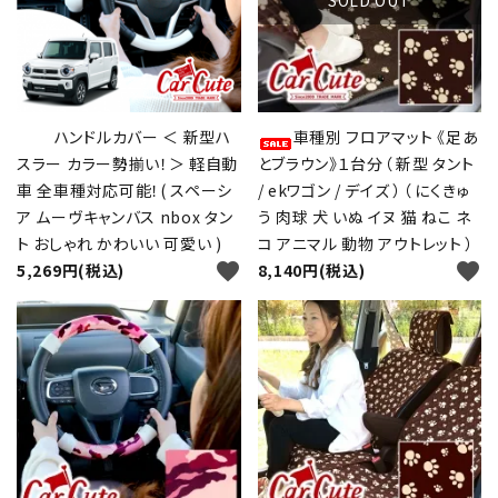
ハンドルカバー ＜ 新型ハ
車種別 フロアマット 《足あ
スラー カラー勢揃い！＞ 軽自動
とブラウン》１台分（ 新型 タント
車 全車種対応可能！( スペーシ
/ ekワゴン / デイズ ）（ にくきゅ
ア ムーヴキャンバス nbox タン
う 肉球 犬 いぬ イヌ 猫 ねこ ネ
ト おしゃれ かわいい 可愛い )
コ アニマル 動物 アウトレット ）
favorite
favorite
5,269円(税込)
8,140円(税込)