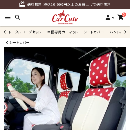
card_giftcard
送料無料
税込10,000円以上のお買上げで送料無料
0
menu
search
person
shopping_cart
トータルコーデセット
車種専用カーマット
シートカバー
ハンドルカ
シートカバー