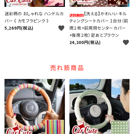
迷彩柄の おしゃれな ハンドルカ
【洗える】かわいい キル
バー 《 カモフラピンク 》
ティングシートカバー 1台分（前
favorite
5,269円(税込)
席２枚+前席用センターカバー
+後席２枚）足あとブラウン
favorite
24,200円(税込)
売れ筋商品