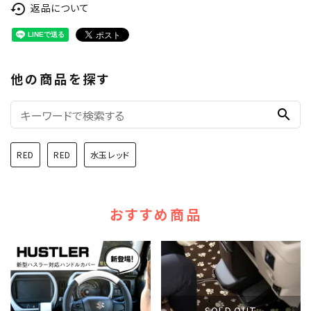
返品について
settings_backup_restore
他の商品を探す
search
RED
RED
水玉レッド
おすすめ商品
SOLD OUT