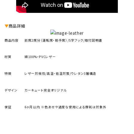
▼
商品詳細
商品内容
前席2席分（運転席・助手席）/S字フック/取付説明書
材質
綿100%・PVCレザー
特徴
レザー対候性/高温・低温対策/ウレタン3層構造
デザイン
カーキュート完全オリジナル
保証
6ヶ月以内
※色あせや過度な使用による摩耗は対象外