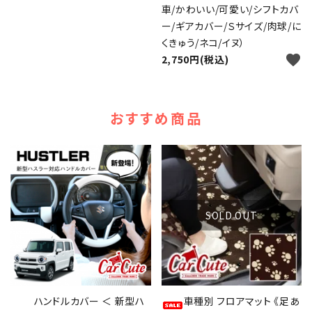
車/かわいい/可愛い/シフトカバ
ー/ギアカバー/Ｓサイズ/肉球/に
くきゅう/ネコ/イヌ）
favorite
2,750円(税込)
おすすめ商品
SOLD OUT
ハンドルカバー ＜ 新型ハ
車種別 フロアマット 《足あ