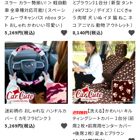
スラー カラー勢揃い！＞ 軽自動
とブラウン》１台分（ 新型 タント
車 全車種対応可能！( スペーシ
/ ekワゴン / デイズ ）（ にくきゅ
ア ムーヴキャンバス nbox タン
う 肉球 犬 いぬ イヌ 猫 ねこ ネ
ト おしゃれ かわいい 可愛い )
コ アニマル 動物 アウトレット ）
favorite
favorite
5,269円(税込)
8,140円(税込)
迷彩柄の おしゃれな ハンドルカ
【洗える】かわいい キル
バー 《 カモフラピンク 》
ティングシートカバー 1台分（前
favorite
5,269円(税込)
席２枚+前席用センターカバー
+後席２枚）足あとブラウン