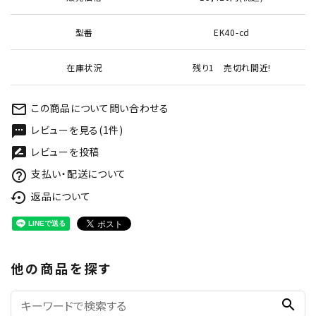
型番
EK40-cd
在庫状況
残り1 売切れ間近!
この商品について問い合わせる
mail_outline
レビューを見る(1件)
textsms
レビューを投稿
rate_review
支払い・配送について
help_outline
返品について
settings_backup_restore
他の商品を探す
search