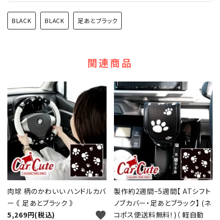
BLACK
BLACK
足あとブラック
関連商品
肉球 柄のかわいい ハンドルカバ
製作約2週間~5週間【 ATシフト
ー 《 足あとブラック 》
ノブカバー・足あとブラック】 (ネ
favorite
5,269円(税込)
コポス便送料無料！)（ 軽自動