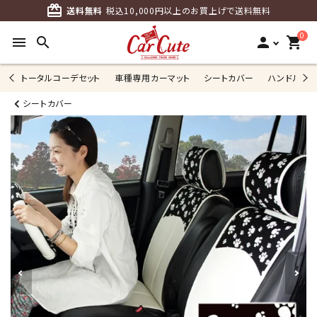
card_giftcard
送料無料
税込10,000円以上のお買上げで送料無料
0
menu
search
person
shopping_cart
トータルコーデセット
車種専用カーマット
シートカバー
ハンドルカ
シートカバー