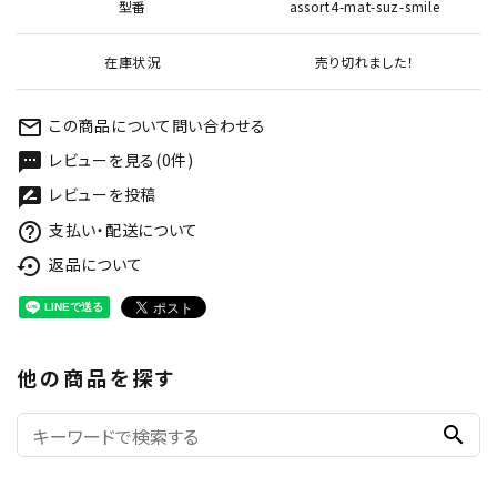
型番
assort4-mat-suz-smile
在庫状況
売り切れました！
この商品について問い合わせる
mail_outline
レビューを見る(0件)
textsms
レビューを投稿
rate_review
支払い・配送について
help_outline
返品について
settings_backup_restore
他の商品を探す
search