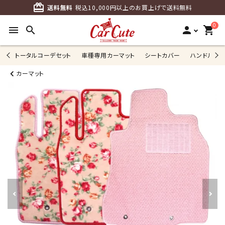
card_giftcard
送料無料
税込10,000円以上のお買上げで送料無料
0
menu
search
person
shopping_cart
トータルコーデセット
車種専用カーマット
シートカバー
ハンドルカ
カーマット