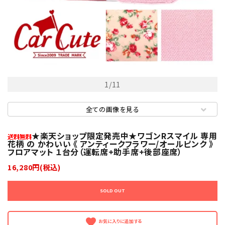
1
/
11
全ての画像を見る
★楽天ショップ限定発売中★ワゴンRスマイル 専用
花柄 の かわいい 《 アンティークフラワー/オールピンク 》
フロアマット １台分（運転席+助手席+後部座席）
16,280円(税込)
SOLD OUT
favorite