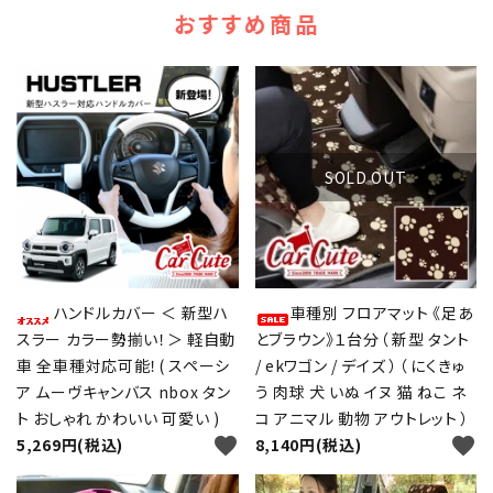
おすすめ商品
SOLD OUT
ハンドルカバー ＜ 新型ハ
車種別 フロアマット 《足あ
スラー カラー勢揃い！＞ 軽自動
とブラウン》１台分（ 新型 タント
車 全車種対応可能！( スペーシ
/ ekワゴン / デイズ ）（ にくきゅ
ア ムーヴキャンバス nbox タン
う 肉球 犬 いぬ イヌ 猫 ねこ ネ
ト おしゃれ かわいい 可愛い )
コ アニマル 動物 アウトレット ）
favorite
favorite
5,269円(税込)
8,140円(税込)