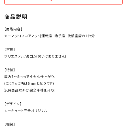
商品説明
【商品内容】
カーマット(フロアマット)運転席+助手席+後部座席の1台分
【材質】
ポリエステル/裏ゴム(臭いはありません)
【特徴】
厚み7～8mmで丈夫な仕上がり。
(にくきゅう柄は6mmとなります)
汎用商品以外は完全車種別形状
【デザイン】
カーキュート完全オリジナル
【梱包】