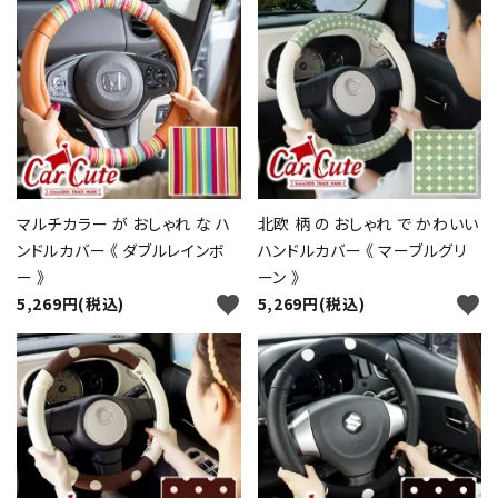
マルチカラー が おしゃれ な ハ
北欧 柄 の おしゃれ で かわいい
ンドルカバー 《 ダブルレインボ
ハンドルカバー 《 マーブルグリ
ー 》
ーン 》
favorite
favorite
5,269円(税込)
5,269円(税込)