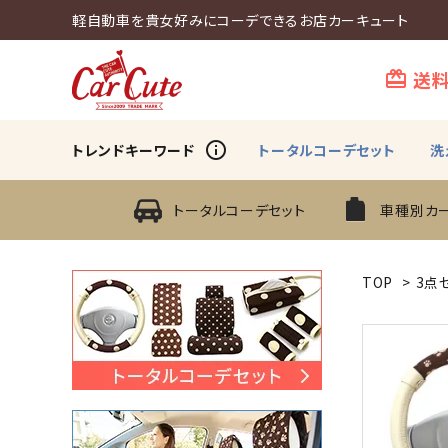
軽自動車を貴女好みにコーデできるお店カーキュート
送
card_giftcard
info_outline
トレンドキーワード
トータルコーデセット
洗
トータルコーデセット
車種別カ
TOP
>
3点