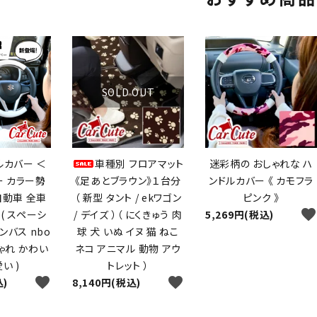
SOLD OUT
ルカバー ＜
車種別 フロアマット
迷彩柄の おしゃれな ハ
 カラー勢
《足あとブラウン》１台分
ンドルカバー 《 カモフラ
自動車 全車
（ 新型 タント / ekワゴン
ピンク 》
favorite
( スペーシ
/ デイズ ）（ にくきゅう 肉
5,269円(税込)
ンバス nbo
球 犬 いぬ イヌ 猫 ねこ
しゃれ かわい
ネコ アニマル 動物 アウ
い )
トレット ）
favorite
favorite
込)
8,140円(税込)