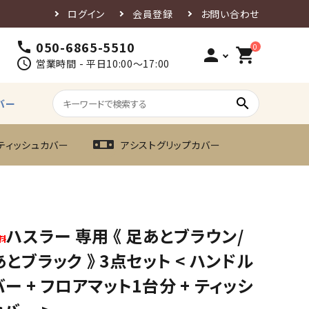
ログイン
会員登録
お問い合わせ
050-6865-5510
call
0
person
shopping_cart
schedule
営業時間 - 平日10:00～17:00
search
バー
ティッシュカバー
アシストグリップカバー
ハスラー 専用 《 足あとブラウン/
とブラック 》 3点セット < ハンドル
ー + フロアマット1台分 + ティッシ