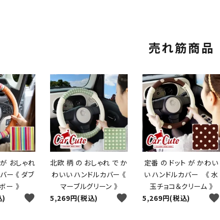
売れ筋商品
が おしゃれ
北欧 柄 の おしゃれ で か
定番 の ドット が かわい
バー 《 ダブ
わいい ハンドルカバー 《
い ハンドルカバー 《 水
ボー 》
マーブルグリーン 》
玉チョコ＆クリーム 》
favorite
favorite
favorite
込)
5,269円(税込)
5,269円(税込)