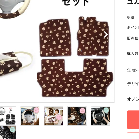
ュカ
型番
ポイン
販売価
購入数
年式
デザ
オプ