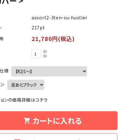
バー >
assort2-3ten-su-hustler
217pt
ト
21,780円(税込)
格
・仕様
イン
ションの価格詳細はコチラ
カートに入れる
shopping_cart