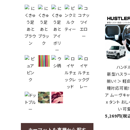
ハンド
新型ハスラー
揃い！＞ 軽
種対応可能！
ア ムーヴキャ
x タント お
い 可愛
5,269円(税
カーマットを車種から探す