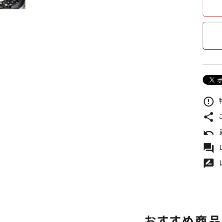
error_outline
share
undo
forum
rate_review
おすすめ商品