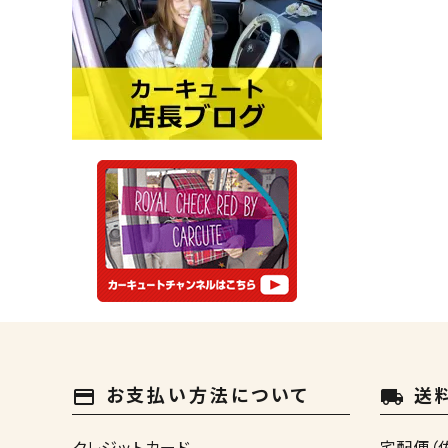
お支払い方法について
送
payment
local_shipping
クレジットカード
宅配便（