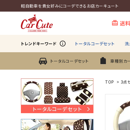
軽自動車を貴女好みにコーデできるお店カーキュート
送
card_giftcard
info_outline
トレンドキーワード
トータルコーデセット
洗
トータルコーデセット
車種別カ
TOP
>
3点