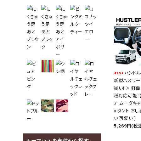
ハンドル
新型ハスラー
揃い！＞ 軽自
種対応可能！(
ア ムーヴキャ
x タント お
い 可愛い )
5,269円(税
カーマットを車種から探す