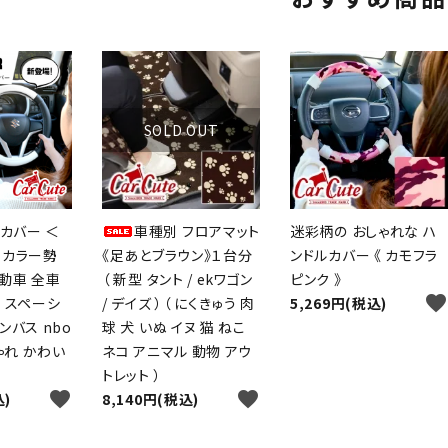
SOLD OUT
カバー ＜
車種別 フロアマット
迷彩柄の おしゃれな ハ
 カラー勢
《足あとブラウン》１台分
ンドルカバー 《 カモフラ
動車 全車
（ 新型 タント / ekワゴン
ピンク 》
favorite
 スペーシ
/ デイズ ）（ にくきゅう 肉
5,269円(税込)
ンバス nbo
球 犬 いぬ イヌ 猫 ねこ
しゃれ かわい
ネコ アニマル 動物 アウ
トレット ）
favorite
favorite
込)
8,140円(税込)