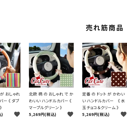
売れ筋商品
が おしゃれ
北欧 柄 の おしゃれ で か
定番 の ドット が かわい
バー 《 ダブ
わいい ハンドルカバー 《
い ハンドルカバー 《 水
》
マーブルグリーン 》
玉チョコ＆クリーム 》
favorite
favorite
favorite
込)
5,269円(税込)
5,269円(税込)