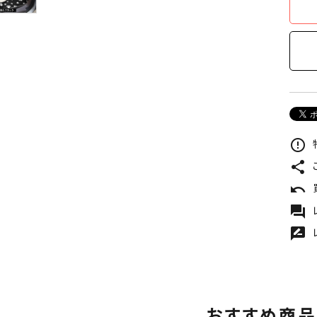
error_outline
share
undo
forum
rate_review
おすすめ商品