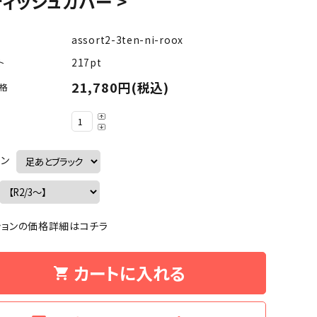
ティッシュカバー >
assort2-3ten-ni-roox
217pt
ト
21,780円(税込)
格
イン
ションの価格詳細はコチラ
カートに入れる
shopping_cart