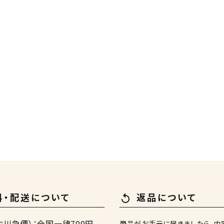
料・配送について
返品について
replay
佐川急便）：全国一律700円
商品がお手元に届きましたら、内