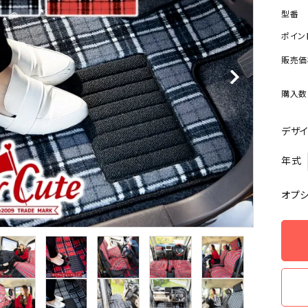
型番
ポイン
販売価
購入数
デザ
年式
オプ