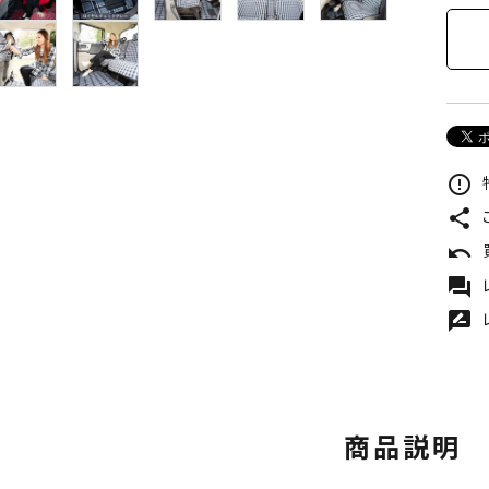
error_outline
share
undo
forum
rate_review
商品説明