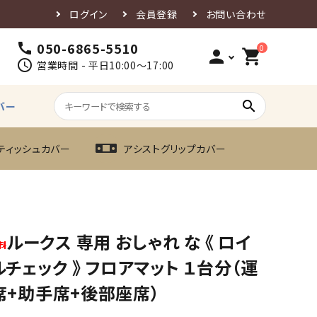
ログイン
会員登録
お問い合わせ
050-6865-5510
call
0
person
shopping_cart
schedule
営業時間 - 平日10:00～17:00
search
バー
ティッシュカバー
アシストグリップカバー
ルークス 専用 おしゃれ な 《 ロイ
チェック 》 フロアマット １台分（運
席+助手席+後部座席）