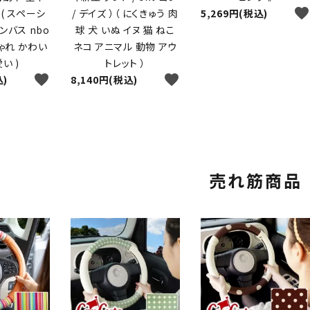
favorite
( スペーシ
/ デイズ ）（ にくきゅう 肉
5,269円(税込)
ンバス nbo
球 犬 いぬ イヌ 猫 ねこ
しゃれ かわい
ネコ アニマル 動物 アウ
い )
トレット ）
favorite
favorite
込)
8,140円(税込)
売れ筋商品