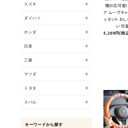
スズキ
種対応可能！
ア ムーヴキャ
ダイハツ
x タント お
い 可愛
ホンダ
5,269円(税
日産
三菱
マツダ
トヨタ
スバル
キーワードから探す