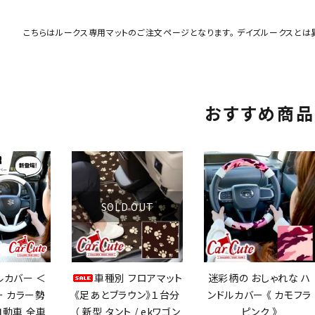
こちらはルークス専用マットのご注文ページとなります。 デイズルークスとは
おすすめ商品
SOLD OUT
ルカバー ＜
車種別 フロアマット
迷彩柄の おしゃれな ハ
 カラー勢
《足あとブラウン》１台分
ンドルカバー 《 カモフラ
自動車 全車
（ 新型 タント / ekワゴン
ピンク 》