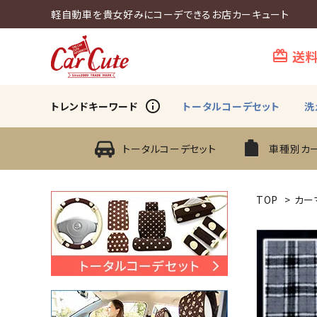
軽自動車を貴女好みにコーデできるお店カーキュート
送
card_giftcard
info_outline
トレンドキーワード
トータルコーデセット
洗
トータルコーデセット
車種別カ
TOP
>
カー