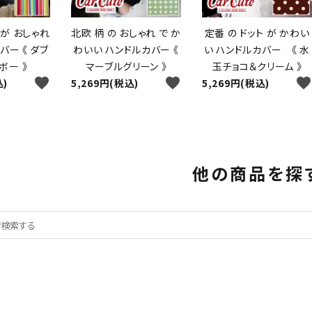
が おしゃれ
北欧 柄 の おしゃれ で か
定番 の ドット が かわい
バー 《 ダブ
わいい ハンドルカバー 《
い ハンドルカバー 《 水
ボー 》
マーブルグリーン 》
玉チョコ＆クリーム 》
favorite
favorite
favorite
込)
5,269円(税込)
5,269円(税込)
他の商品を探