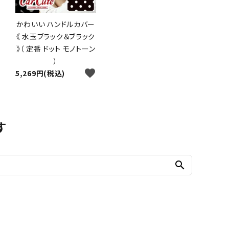
かわいい ハンドルカバー
《 水玉ブラック＆ブラック
》（ 定番 ドット モノトーン
）
favorite
5,269円(税込)
す
search