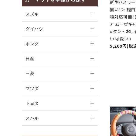
新型ハスラー
揃い！＞ 軽自
スズキ
種対応可能！(
ア ムーヴキャ
ダイハツ
x タント お
い 可愛い )
ホンダ
5,269円(税
日産
三菱
マツダ
トヨタ
スバル