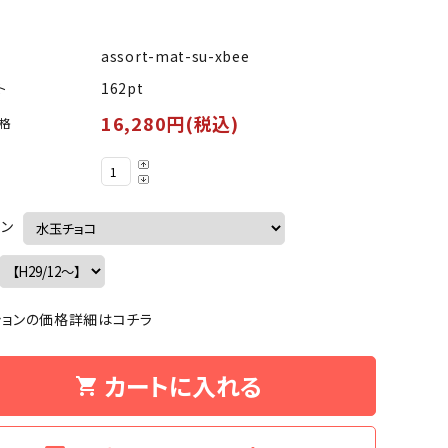
）
assort-mat-su-xbee
162pt
ト
16,280円(税込)
格
イン
ションの価格詳細はコチラ
カートに入れる
shopping_cart