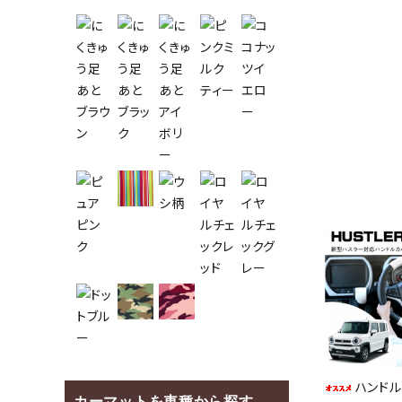
XBEE MN71S 
ハンドル
カーマットを車種から探す