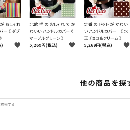
が おしゃれ
北欧 柄 の おしゃれ で か
定番 の ドット が かわい
バー 《 ダブ
わいい ハンドルカバー 《
い ハンドルカバー 《 水
》
マーブルグリーン 》
玉チョコ＆クリーム 》
favorite
favorite
favorite
込)
5,269円(税込)
5,269円(税込)
他の商品を探