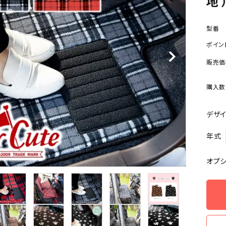
地 
型番
ポイン
販売価
購入数
デザ
年式
オプ