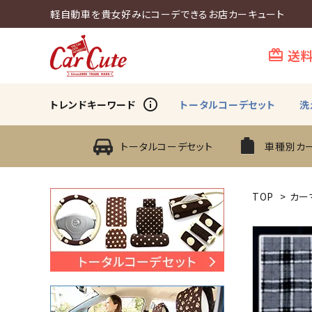
軽自動車を貴女好みにコーデできるお店カーキュート
送
card_giftcard
info_outline
トレンドキーワード
トータルコーデセット
洗
トータルコーデセット
車種別カ
TOP
>
カー