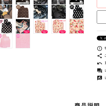
error_outline
share
undo
forum
rate_review
商品説明