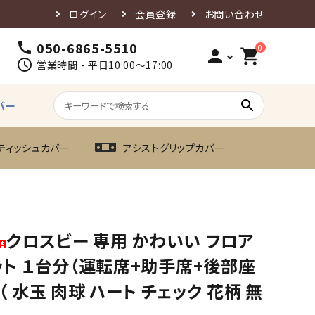
ログイン
会員登録
お問い合わせ
050-6865-5510
call
0
person
shopping_cart
schedule
営業時間 - 平日10:00～17:00
search
バー
ティッシュカバー
アシストグリップカバー
クロスビー 専用 かわいい フロア
ット １台分（運転席+助手席+後部座
（ 水玉 肉球 ハート チェック 花柄 無