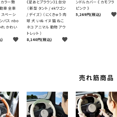
 カラー勢
《足あとブラウン》１台分
ンドルカバー 《 カモフラ
動車 全車
（ 新型 タント / ekワゴン
ピンク 》
favorite
 スペーシ
/ デイズ ）（ にくきゅう 肉
5,269円(税込)
ンバス nbo
球 犬 いぬ イヌ 猫 ねこ
しゃれ かわい
ネコ アニマル 動物 アウ
トレット ）
favorite
favorite
込)
8,140円(税込)
売れ筋商品