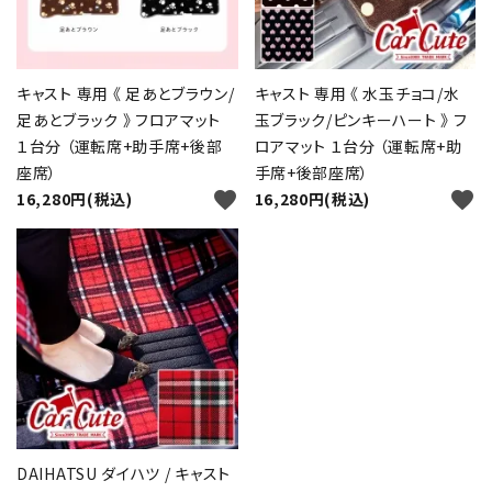
キャスト 専用 《 足あとブラウン/
キャスト 専用 《 水玉チョコ/水
足あとブラック 》 フロアマット
玉ブラック/ピンキーハート 》 フ
１台分 （運転席+助手席+後部
ロアマット １台分 （運転席+助
close
座席）
手席+後部座席）
favorite
favorite
16,280円(税込)
16,280円(税込)
キーワード
カテゴリー
検索する
DAIHATSU ダイハツ / キャスト