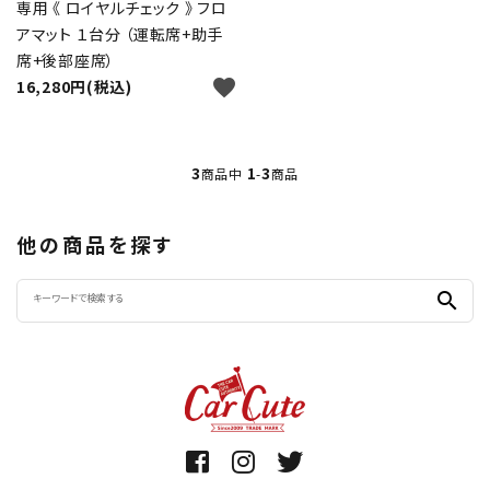
専用 《 ロイヤルチェック 》 フロ
アマット １台分 （運転席+助手
席+後部座席）
favorite
16,280円(税込)
3
1
3
商品中
-
商品
他の商品を探す
search