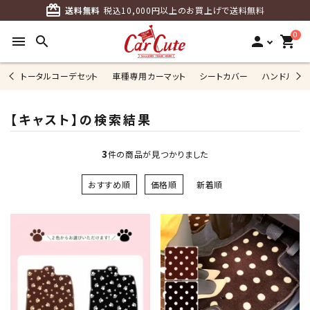
card_giftcard
送料無料
税込10,000円以上のお買上げで送料無料
0
menu
search
person
shopping_cart
トータルコーデセット
車種専用カーマット
シートカバー
ハンドルカ
【キャスト】の検索結果
3
件の商品が見つかりました
おすすめ順
価格順
新着順