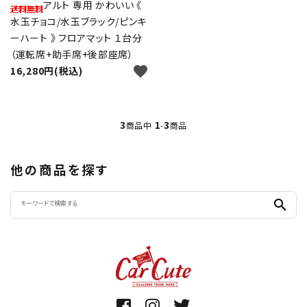
アルト 専用 かわいい 《
水玉チョコ/水玉ブラック/ピンキ
ーハート 》 フロアマット １台分
（運転席+助手席+後部座席）
favorite
16,280円(税込)
3
1
3
商品中
-
商品
他の商品を探す
search