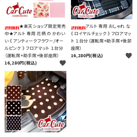
★楽天ショップ限定発売
アルト 専用 おしゃれ な
中★アルト 専用 花柄 の かわい
《 ロイヤルチェック 》 フロアマッ
い 《 アンティークフラワー/オー
ト １台分（運転席+助手席+後部
ルピンク 》 フロアマット １台分
座席）
close
favorite
（運転席+助手席+後部座席）
16,280円(税込)
favorite
16,280円(税込)
キーワード
カテゴリー
検索する