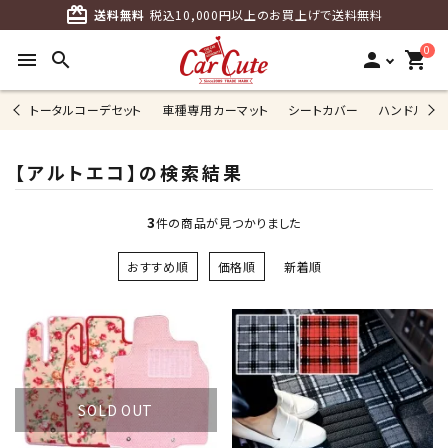
card_giftcard
送料無料
税込10,000円以上のお買上げで送料無料
0
menu
search
person
shopping_cart
トータルコーデセット
車種専用カーマット
シートカバー
ハンドルカ
【アルトエコ】の検索結果
3
件の商品が見つかりました
おすすめ順
価格順
新着順
SOLD OUT