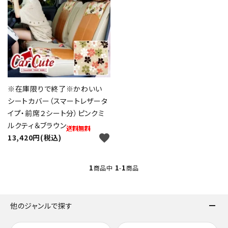
※在庫限りで終了※かわいい
シートカバー（スマートレザータ
イプ・前席２シート分）ピンクミ
ルクティ＆ブラウン
favorite
13,420円(税込)
1
1
1
商品中
-
商品
他のジャンルで探す