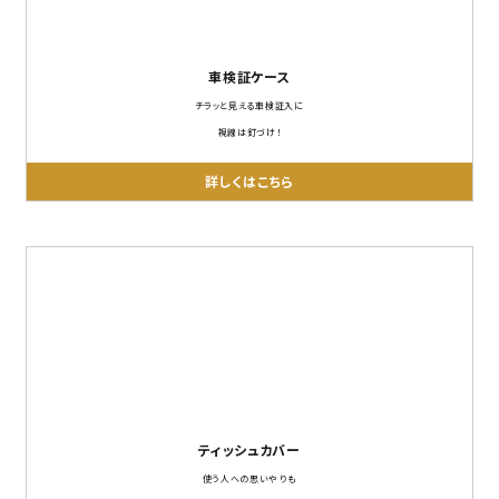
車検証ケース
チラッと見える車検証入に
視線は釘づけ！
詳しくはこちら
ティッシュカバー
使う人への思いやりも