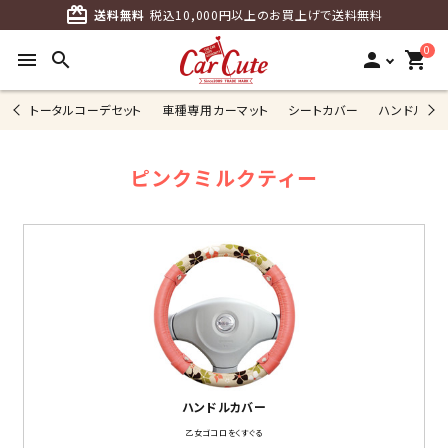
card_giftcard
送料無料
税込10,000円以上のお買上げで送料無料
0
menu
search
person
shopping_cart
トータルコーデセット
車種専用カーマット
シートカバー
ハンドルカ
ピンクミルクティー
ハンドルカバー
乙女ゴコロをくすぐる