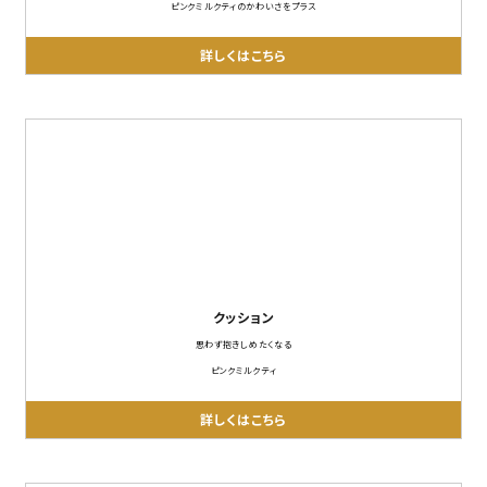
ピンクミルクティのかわいさをプラス
詳しくはこちら
close
キーワード
クッション
カテゴリー
思わず抱きしめたくなる
ピンクミルクティ
詳しくはこちら
検索する