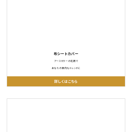
布シートカバー
アースカラーの花柄で
あなたの車内もトレンドに
詳しくはこちら