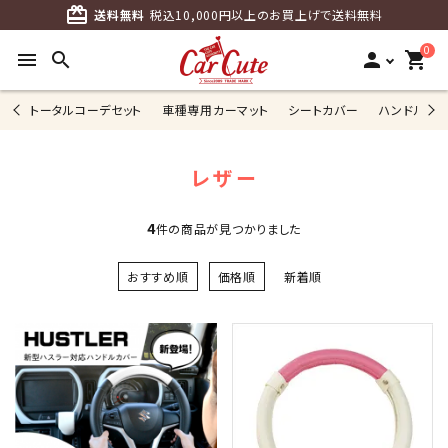
card_giftcard
送料無料
税込10,000円以上のお買上げで送料無料
0
menu
search
person
shopping_cart
トータルコーデセット
車種専用カーマット
シートカバー
ハンドルカ
レザー
4
件の商品が見つかりました
おすすめ順
価格順
新着順