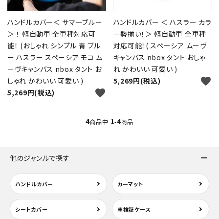
ハンドルカバー＜ サマーブルー
ハンドルカバー ＜ ハスラー カラ
カテゴリー
＞ ！ 軽自動車 全車種対応可
ー勢揃い！＞ 軽自動車 全車種
能！ (おしゃれ シンプル 青 ブル
対応可能！( スペーシア ムーヴ
ー ハスラー スペーシア モコ ム
キャンバス nbox タント おしゃ
ーヴキャンバス nbox タント お
れ かわいい 可愛い )
検索する
favorite
しゃれ かわいい 可愛い )
5,269円(税込)
favorite
5,269円(税込)
4
1
4
商品中
-
商品
他のジャンルで探す
ハンドルカバー
カーマット
シートカバー
車検証ケース