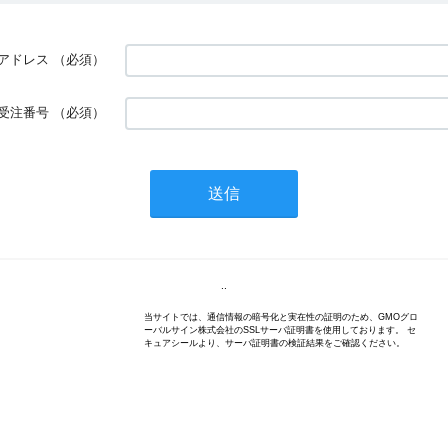
アドレス
（必須）
受注番号
（必須）
..
当サイトでは、通信情報の暗号化と実在性の証明のため、GMOグロ
ーバルサイン株式会社のSSLサーバ証明書を使用しております。 セ
キュアシールより、サーバ証明書の検証結果をご確認ください。