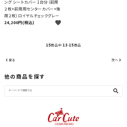
ング シートカバー 1台分（前席
２枚+前席用センターカバー+後
席２枚）ロイヤルチェックグレー
favorite
24,200円(税込)
15
13
15
商品中
-
商品
戻る
次へ
他の商品を探す
search