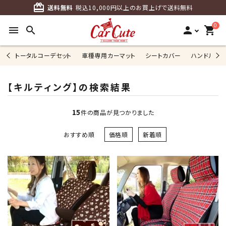
card_giftcard
送料無料
税込10,000円以上のお買上げで送料無料
0
menu
search
person
shopping_cart
トータルコーデセット
車種専用カーマット
シートカバー
ハンドルカ
【キルティング】の検索結果
15
件の商品が見つかりました
おすすめ順
価格順
新着順