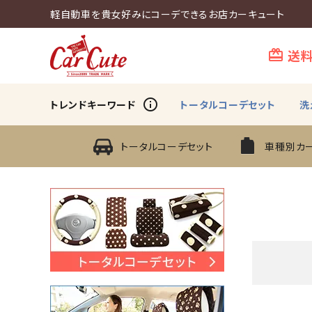
軽自動車を貴女好みにコーデできるお店カーキュート
送
card_giftcard
info_outline
トレンドキーワード
トータルコーデセット
洗
トータルコーデセット
車種別カ