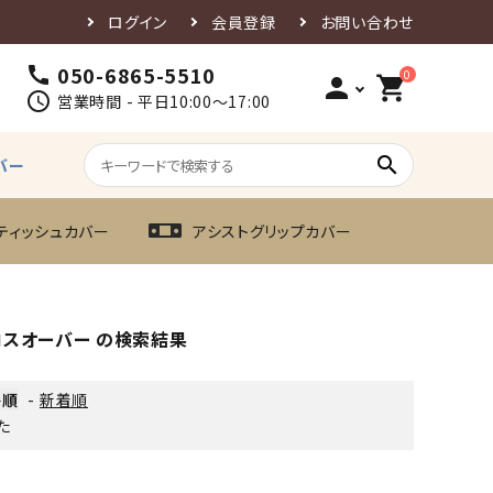
ログイン
会員登録
お問い合わせ
050-6865-5510
call
0
person
shopping_cart
schedule
営業時間 - 平日10:00～17:00
search
バー
ティッシュカバー
アシストグリップカバー
ロスオーバー の検索結果
格順
-
新着順
た