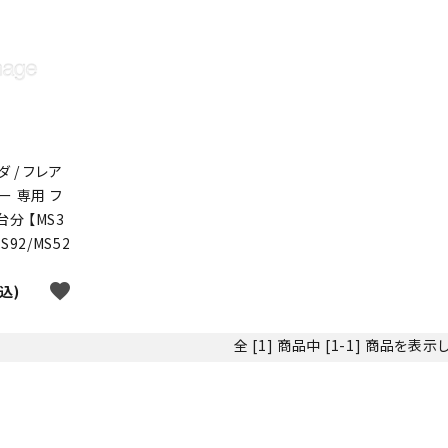
ダ / フレア
ー 専用 フ
台分 【MS3
MS92/MS52
favorite
税込)
全 [1] 商品中 [1-1] 商品を表