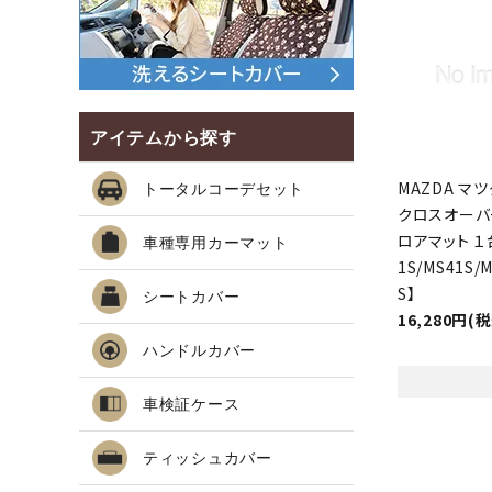
アイテムから探す
MAZDA マツ
トータルコーデセット
クロスオーバ
ロアマット １
車種専用カーマット
1S/MS41S/
S】
シートカバー
16,280円(
ハンドルカバー
車検証ケース
ティッシュカバー