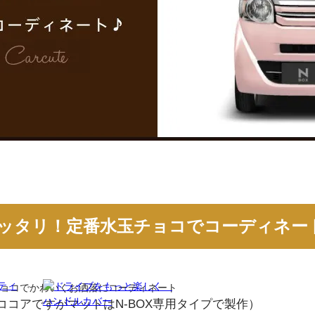
ピッタリ！定番水玉チョコでコーディネー
ココアですが
マットはN-BOX専用タイプで製作）