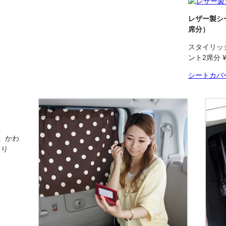
レザー製シ
席分）
スタイリッ
ント2席分 ¥
シートカバ
。かわ
より