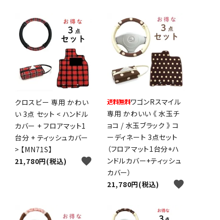
ワゴンRスマイル
クロスビー 専用 かわい
専用 かわいい 《 水玉チ
い 3点 セット < ハンドル
ョコ / 水玉ブラック 》 コ
カバー + フロアマット1
ーディネート 3点セット
台分 + ティッシュカバー
（フロアマット1台分+ハ
> 【MN71S】
favorite
ンドルカバー+ティッシュ
21,780円(税込)
カバー）
favorite
21,780円(税込)