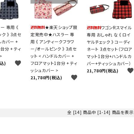
ー 専用 《
★楽天ショップ限
ワゴンRスマイル
ク 》 3点セ
定発売中★ハスラー 専
専用 おしゃれ な 《 ロイ
ルカバー +
用 《 アンティークフラワ
ヤルチェック 》 コーディ
台分 + ティ
ー/オールピンク 》 3点セ
ネート 3点セット（フロア
>
ット < ハンドルカバー +
マット1台分+ハンドルカ
favorite
税込)
フロアマット1台分 + ティ
バー+ティッシュカバー）
favorite
ッシュカバー >
21,780円(税込)
favorite
21,780円(税込)
全 [14] 商品中 [1-14] 商品を