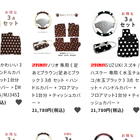
 かわいい 3
ソリオ 専用 《 足
SUZUKI スズキ /
 ハンドルカバ
あとブラウン/足あとブラ
ハスラー 専用 《 水玉チョ
マット1台分
ック 》 3点 セット < ハン
コ/水玉ブラック 》 3点 セ
バー > 【M
ドルカバー + フロアマッ
ット < ハンドルカバー +
S/MJ34S】
ト1台分 + ティッシュカバ
フロアマット1台分 + ティ
favorite
税込)
ー >
ッシュカバー >
favorite
favorite
21,780円(税込)
21,780円(税込)