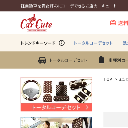
軽自動車を貴女好みにコーデできるお店カーキュート
送
card_giftcard
info_outline
トレンドキーワード
トータルコーデセット
洗
トータルコーデセット
車種別カ
TOP
>
3点