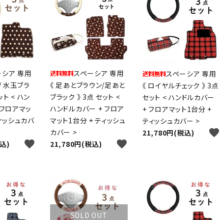
ーシア 専用
スペーシア 専用
スペーシア 専用
/ 水玉ブラ
《 足あとブラウン/足あと
《 ロイヤルチェック 》 3点
ット < ハン
ブラック 》 3点 セット <
セット < ハンドルカバー
 フロアマッ
ハンドルカバー + フロア
+ フロアマット1台分 +
ティッシュカバ
マット1台分 + ティッシュ
ティッシュカバー >
favorite
カバー >
21,780円(税込)
favorite
favorite
税込)
21,780円(税込)
SOLD OUT