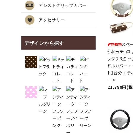
アシストグリップカバー
アクセサリー
デザインから探す
スペ
《 水玉チョコ 
ック 》 3点 セ
ドルカバー +
ト1台分 + 
ー >
21,780円(