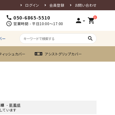
ログイン
会員登録
お問い合わせ
050-6865-5510
call
0
person
shopping_cart
schedule
営業時間 - 平日10:00～17:00
search
バー
ティッシュカバー
アシストグリップカバー
格順
-
新着順
表示しています