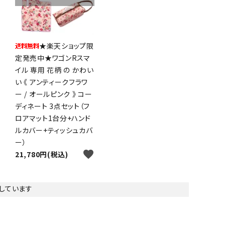
★楽天ショップ限
定発売中★ワゴンRスマ
イル 専用 花柄 の かわい
い 《 アンティークフラワ
ー / オールピンク 》 コー
ディネート 3点セット（フ
ロアマット1台分+ハンド
ルカバー+ティッシュカバ
ー）
favorite
21,780円(税込)
表示しています