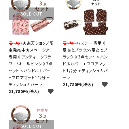
SOLD OUT
★楽天ショップ限
ハスラー 専用 《
定発売中★スペーシア
足あとブラウン/足あとブ
専用 《 アンティークフラ
ラック 》 3点セット < ハン
ワー/オールピンク 》 3点
ドルカバー + フロアマッ
セット < ハンドルカバー
ト1台分 + ティッシュカバ
+ フロアマット1台分 +
ー >
favorite
ティッシュカバー >
21,780円(税込)
favorite
21,780円(税込)
SOLD OUT